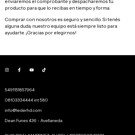
enviaremos el comprobante y despacharemos tu
producto para que lo recibas en tiempo y forma.
Comprar con nosotros es seguro y sencillo. Si tenés
alguna duda, nuestro equipo está siempre listo para
ayudarte. ¡Gracias por elegirnos!
5491151857964
08103334444 int 580
info@lederhd.com
Dean Funes 436 - Avellaneda