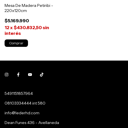
Mesa De Madera Petiribi -
220x120cm
$5.169.990
12
x
$430.832,50
sin
interés
5491151857964
08103334444 int 580
info@lederhd.com
Dean Funes 436 - Avellaneda