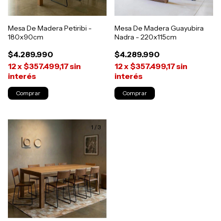
Mesa De Madera Petiribi -
Mesa De Madera Guayubira
180x90cm
Nadra - 220x115cm
$4.289.990
$4.289.990
12
x
$357.499,17
sin
12
x
$357.499,17
sin
interés
interés
1
/
3