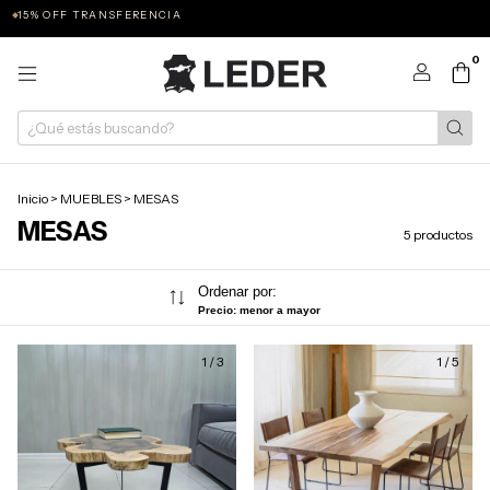
15% OFF TRANSFERENCIA
0
Inicio
>
MUEBLES
>
MESAS
MESAS
5 productos
Ordenar por:
Precio: menor a mayor
1
/
3
1
/
5